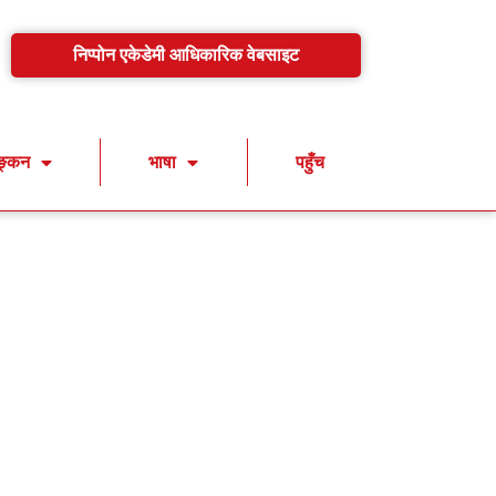
निप्पोन एकेडेमी आधिकारिक वेबसाइट
ाङ्कन
भाषा
पहुँच