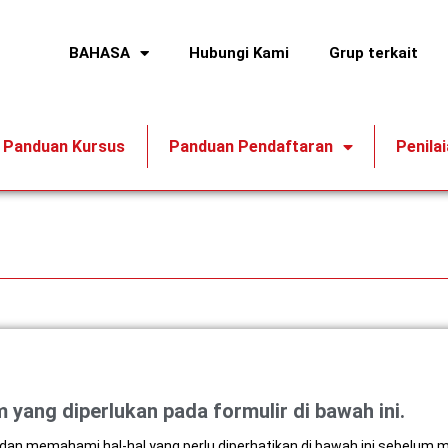
BAHASA
Hubungi Kami
Grup terkait
Panduan Kursus
Panduan Pendaftaran
Penila
 yang diperlukan pada formulir di bawah ini.
an memahami hal-hal yang perlu diperhatikan di bawah ini sebelum m