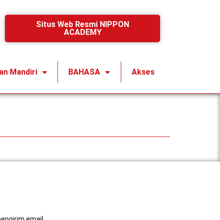
Situs Web Resmi NIPPON
ACADEMY
ian Mandiri
BAHASA
Akses
engirim email.